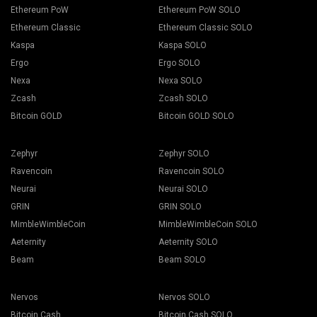
Ethereum PoW
Ethereum PoW SOLO
Ethereum Classic
Ethereum Classic SOLO
Kaspa
Kaspa SOLO
Ergo
Ergo SOLO
Nexa
Nexa SOLO
Zcash
Zcash SOLO
Bitcoin GOLD
Bitcoin GOLD SOLO
Zephyr
Zephyr SOLO
Ravencoin
Ravencoin SOLO
Neurai
Neurai SOLO
GRIN
GRIN SOLO
MimbleWimbleCoin
MimbleWimbleCoin SOLO
Aeternity
Aeternity SOLO
Beam
Beam SOLO
Nervos
Nervos SOLO
Bitcoin Cash
Bitcoin Cash SOLO