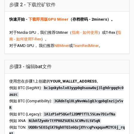
步骤 2 - 下载挖矿软件
快速开始 -
下载即用版GPU Miner
（存档密码 - 2miners）。
对于Nvidia GPU，我们推荐GMiner（
指南 - 如何使用
）或T-Rex (
指
南 - 如何使用T-Rex
）。
对于AMD GPU， 我们推荐
NBMiner
或
TeamRedMiner
。
步骤3 - 编辑bat文件
使用您在步骤1上创建的
YOUR_WALLET_ADDRESS
。
例如 BTC (SegWit):
bc1qnkyhslv83yyp0q0suxw0uj3lg9drgqq9c0
auzc
例如 BTC (Compatibility):
3GRdnTq18LyNveWa1gQJcgp8qEnzijv5v
R
例如 BTC (Legacy):
1A1zP1eP5QGefi2DMPTfTL5SLmv7DivfNa
例如 XNA:
NihAfZynHrTtYPH8ZSUEhLSCVMstLSV5qN
例如 TON:
UQDBrSEOIq5X78ghOTQIn6QzjXYrcqPvxpqavMIYC6j_rq