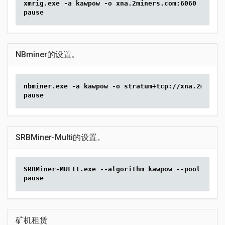
xmrig.exe -a kawpow -o xna.2miners.com:6060 -u YOU
pause
NBminer的设置。
nbminer.exe -a kawpow -o stratum+tcp://xna.2miners
pause
SRBMiner-Multi的设置。
SRBMiner-MULTI.exe --algorithm kawpow --pool xna.2
pause
矿机租赁