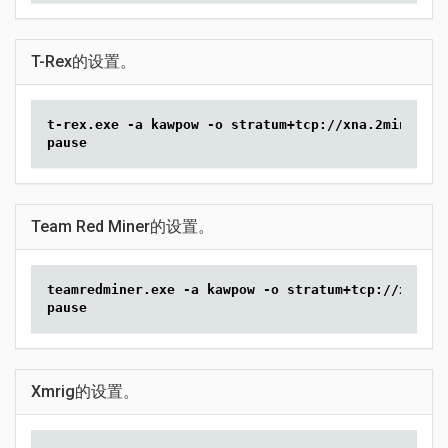
T-Rex的设置。
t-rex.exe -a kawpow -o stratum+tcp://xna.2miners.c
pause
Team Red Miner的设置。
teamredminer.exe -a kawpow -o stratum+tcp://xna.2m
pause
Xmrig的设置。