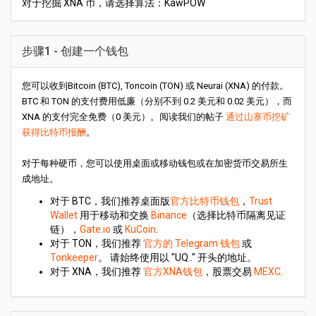
对于挖掘 XNA 币，请选择算法：KawPOW
步骤1 - 创建一个钱包
您可以收到Bitcoin (BTC), Toncoin (TON) 或 Neurai (XNA) 的付款。
BTC 和 TON 的支付费用低廉（分别不到 0.2 美元和 0.02 美元），而
XNA 的支付完全免费（0 美元）。阅读我们的帖子
通过山寨币挖矿
获得比特币报酬
。
对于每种硬币，您可以使用桌面或移动钱包或在加密货币交易所生
成地址。
对于 BTC，我们推荐桌面版
官方比特币钱包
，
Trust
Wallet
用于移动和交换
Binance
（选择比特币隔离见证
链），
Gate.io
或
KuCoin
.
对于 TON，我们推荐
官方的 Telegram 钱包
或
Tonkeeper
。 请始终使用以 "UQ.." 开头的地址。
对于 XNA，我们推荐
官方XNA钱包
，股票交易
MEXC
.