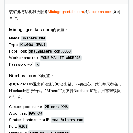
该矿池与钻机租赁服务
Miningrigrentals.com
及
Nicehash.com
协同
合作。
Miningrigrentals.com的设置：
Name:
2Miners XNA
Type:
KawPOW (RVN)
Pool Host:
xna.2miners.com:6060
Workername (-u):
YOUR_WALLET_ADDRESS
Password (-p):
x
Nicehash.com的设置：
有时Nicehash退出矿池测试时会出错。不要担心。我们每天都在与
Nicehash进行合作。2Miners官方支持Nicehash矿池。只需继续执
行订单。
Custom pool name:
2Miners XNA
Algorithm:
KAWPOW
Stratum hostname or IP:
xna.2miners.com
Port:
6161
Username: