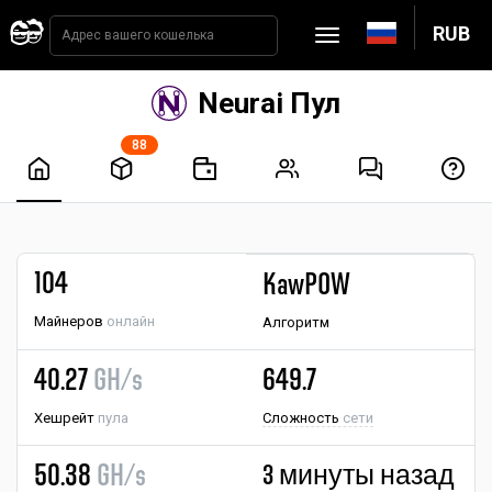
RUB
Neurai Пул
88
104
KawPOW
Майнеров
онлайн
Алгоритм
40.27
GH/s
649.7
Хешрейт
пула
Сложность
сети
50.38
GH/s
3 минуты назад