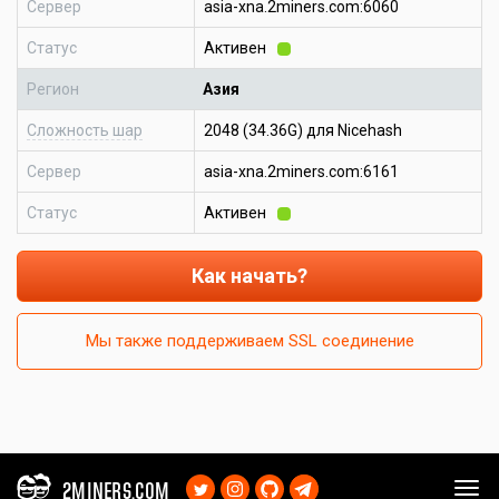
Сервер
asia-xna.2miners.com:6060
Статус
Активен
Регион
Азия
Сложность шар
2048 (34.36G) для Nicehash
Сервер
asia-xna.2miners.com:6161
Статус
Активен
Как начать?
Мы также поддерживаем SSL соединение
2MINERS.COM