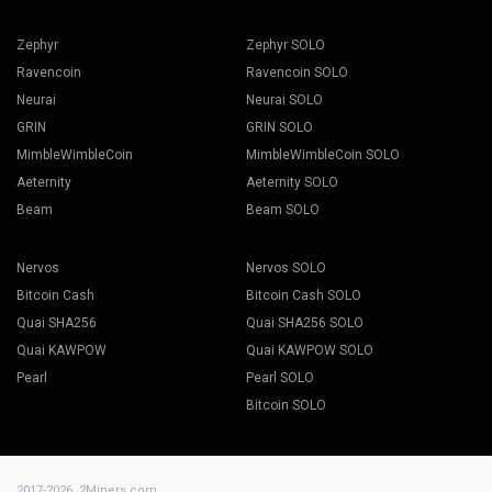
Zephyr
Zephyr SOLO
Ravencoin
Ravencoin SOLO
Neurai
Neurai SOLO
GRIN
GRIN SOLO
MimbleWimbleCoin
MimbleWimbleCoin SOLO
Aeternity
Aeternity SOLO
Beam
Beam SOLO
Nervos
Nervos SOLO
Bitcoin Cash
Bitcoin Cash SOLO
Quai SHA256
Quai SHA256 SOLO
Quai KAWPOW
Quai KAWPOW SOLO
Pearl
Pearl SOLO
Bitcoin SOLO
2017-2026,
2Miners.com