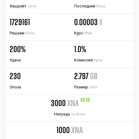
Хешрейт
сети
Последний
блок
1729161
0.00003
$
Решаем
блок
Курс
XNA
200%
1.0%
Удача
Комиссия
пула
230
2.797
GB
Эпоха
Размер
DAG
$0.10
3000
XNA
Награда
за блок
1000
XNA