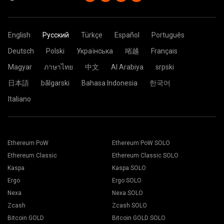
English
Русский
Türkçe
Español
Português
Deutsch
Polski
Українська
㗂越
Français
Magyar
ภาษาไทย
中文
Al Arabiya
srpski
日本語
bãlgarski
Bahasa Indonesia
한국어
Italiano
Ethereum PoW
Ethereum PoW SOLO
Ethereum Classic
Ethereum Classic SOLO
Kaspa
Kaspa SOLO
Ergo
Ergo SOLO
Nexa
Nexa SOLO
Zcash
Zcash SOLO
Bitcoin GOLD
Bitcoin GOLD SOLO