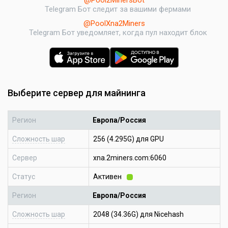
Telegram Бот следит за вашими фермами
@PoolXna2Miners
Telegram Бот уведомляет, когда пул находит блок
Выберите сервер для майнинга
Регион
Европа/Россия
Сложность шар
256 (4.295G) для GPU
Сервер
xna.2miners.com:6060
Статус
Активен
Регион
Европа/Россия
Сложность шар
2048 (34.36G) для Nicehash