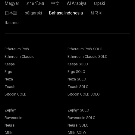
Magyar
ภาษาไทย
中文
Al Arabiya
srpski
日本語
bãlgarski
Bahasa Indonesia
한국어
Italiano
Pilih aplikasi mining yang sesuai. Rekomendasi aplikasi
Paste alamat dompet di kolom
Address
dan ketik namanya
mining dapat dilihat di halaman “
Cara Memulai
”. Tekan
pada kolom
Name
dibawah. Tekan tombol
Create
.
tombol Simpan.
Pilih mining pool
2Miners
. Ketika ada jendela popup, Pilih
Navigasi ke tab Worker
lokasi server terdekat. Lokasi dasar untuk Eropa adalah
EU
.
Pilih mining rig anda dan tekan tombol Mining.
Ethereum PoW
Ethereum PoW SOLO
Ethereum Classic
Ethereum Classic SOLO
Kaspa
Kaspa SOLO
Ergo
Ergo SOLO
Nexa
Nexa SOLO
Pilih Dompet anda, Koin dan Miner dari daftar drop-down.
Zcash
Zcash SOLO
Bitcoin GOLD
Bitcoin GOLD SOLO
Zephyr
Zephyr SOLO
Tekan Apply untuk mulai mining.
Ravencoin
Ravencoin SOLO
Neurai
Neurai SOLO
GRIN
GRIN SOLO