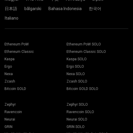
wydobywczej, a proces wydobycia rozpoczyna się
automatycznie.
日本語
bãlgarski
Bahasa Indonesia
한국어
Wszystko jest gotowe. Twoje urządzenie górnicze
wydobywa w kopalni 2Miners.
Italiano
Wybierz odpowiednie oprogramowanie górnicze. Zalecane
oprogramowanie górnicze znajdziesz na stronie "
Jak
Wklej adres swojego portfela w pole Address i wpisz jego
zacząć
". Kliknij na przycisk Zapisz.
nazwę w polu Name poniżej. Naciśnij przycisk Create.
Ethereum PoW
Ethereum PoW SOLO
Przejść do zakładki Pracownicy.
Wybierz kopalnię górniczą 2Miners. Gdy pojawi się
Wybierz swoje platformy wydobywcze i wciśnij przycisk
Ethereum Classic
Ethereum Classic SOLO
wyskakujące okienko, wybierz najbliższą lokalizację
Kopanie.
serwera. Domyślną lokalizacją dla Europy jest EU.
Kaspa
Kaspa SOLO
Ergo
Ergo SOLO
Nexa
Nexa SOLO
Zcash
Zcash SOLO
Bitcoin GOLD
Bitcoin GOLD SOLO
Wybierz swój portfel, monety i górnika z rozwijanej listy.
Zephyr
Zephyr SOLO
Ravencoin
Ravencoin SOLO
Neurai
Neurai SOLO
Naciśnij przycisk Zastosuj do wszystkich, aby rozpocząć
GRIN
GRIN SOLO
wydobycie.