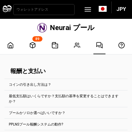
JPY
Neurai プール
89
報酬と支払い
コインの引き出し方法は？
最低支払額はいくらですか？支払額の基準を変更することはできます
支払いは2時間ごとに自動的に処理されます。支払いを受けるために
か？
は、支払い基準額に達する必要があります。ほとんどのコインで
は、「アカウント設定」タブで設定できます。
プールかソロか選べばいいですか？
最小支払額は、各コインのプールのメインページに表示されていま
最低支払額はいくらですか？支払額の基準を変更することはできま
す。
すか？
PPLNSプール報酬システムの動作?
デフォルトでプールを選択.
例えば、イーサリアムクラシックのマイニングプールの場合、最小
ある暗号通貨のアドレスに蓄積された報酬は、そのアドレスにのみ