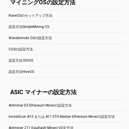
ても構いません.
マイニングOSの設定方法
ても構いません.
port 4040 --user YOUR_ADDRESS.RIG_ID --pass x
操作は、ウォレットをアドレス・エディタに追加し、プールを選択
Thisは、BitcoinGoldマイニングプールの基本設定です。host:portア
し、作業者の構成内のタグをクリックして新しく追加したウォレッ
ドレスを変更するだけで、他のEquihash 144.5プールを簡単に設定
YOUR_ADDRESS はウォレットの住所です。
トを選択するだけです。利益の切り替えを設定するには、
ブログの
できます。
RIG_ID は、マイナー統計ページに表示するリグの名前です。 最大32
RaveOSのセットアップ方法
投稿を確認してください
(英語で)
文字。 英字、数字、記号を使用する"-"および"_".空のままにしておい
miniZ.exe --url YOUR_ADDRESS.RIG_ID@btg.2miners.com:4040 --
ても構いません.
ETH (gminer): --pass x --algo ethash --server (POOL:ETH-2MINERS) --
log --gpu-line --extra
設定方法SimpleMining OS
port (AUTO) --ssl 0 --user (WALLET:ETH).(WORKER)
RaveOSは、マイニングのためだけに作られた人気のLinuxディスト
Aeternity
YOUR_ADDRESS はウォレットの住所です。
リビューションです。完全なRaveOS
インストールガイド
（英語）
RIG_ID は、マイナー統計ページに表示するリグの名前です。 最大32
Wondermole OSの設定方法
miner.exe --algo aeternity --server ae.2miners.com --port 4040 --
は、私たちのブログで見つけることができます。
SimpleMiningは、非常に人気の高い鉱業ディストロです。最も重要
文字。 英字、数字、記号を使用する"-"および"_".空のままにしておい
user YOUR_ADDRESS.RIG_ID
なプールに対して設定された基本的なプールを見つけてください。
ても構いません.
イーサリアムのマイニングプールの基本的な設定方法を以下に示し
COSの設定方法
host:portアドレスを変更するだけで、他のプールを簡単に設定でき
Grin
ます。その他のプールについても、以下の手順で簡単に設定できま
Wondermoleは使いやすいマイニングディストログラです。硬貨と
ます。どのマイナーを使用する必要があるか不明な場合は、プール
す。各プールの「
How to start
」セクションを参照してください。ス
鉱山会社を選択し、2Minersプールと最寄りの場所を指定します。
miner.exe --algo grin29 --server grin.2miners.com --port 3030 --user
の「始め方」セクションに進んでください。
テップ1にしたがってウォレットアドレスを作成します。
設定方法 EthOS
YOUR_ADDRESS.RIG_ID
COSは、CoinFlyのエコシステムの一環として、マイニングのみを目
YOUR_ADDRESS はウォレットの住所です。
RaveOS
のページへ
的として作成されたLinuxディストリビューションです。
Beam
RIG_ID は、マイナー統計ページに表示するリグの名前です。 最大32
設定方法HiveOS
EthOSは非常に人気のある採鉱ディストロです。最も重要なプール
左側のメニューにある「ウォレット」をクリックします。
イーサリアムのマイニングプールの基本的な設定方法を以下に示し
文字。 英字、数字、記号を使用する"-"および"_".空のままにしておい
miner.exe --algo beamhash --server beam.2miners.com --port 5252
に対して設定された基本的なプールを見つけてください。host:port
ます。その他のプールについても、以下の手順で簡単に設定できま
ても構いません.
--ssl 1 --user YOUR_ADDRESS.RIG_ID --pass x
アドレスを変更するだけで、他のプールを簡単に設定できます。 ど
す。各プールの「
How to start
」セクションを参照してください。ス
HiveOSは、マイニング目的でのみ作成された、人気の高いLinuxデ
Ethereum PhoenixMiner
のマイナーを使用する必要があるか不明な場合は、プールの「開始
テップ1にしたがってウォレットアドレスを作成します。
ィストリビューションです。ビームマイニングプールの基本設定を
ASIC マイナーの設定方法
方法」セクションに進んでください。
見つけてください。次の手順で、他のプールを簡単に設定できま
-rvram -1 -coin eth -pool eth.2miners.com:2020 -
COSをインストールします。
す。関連するプールの「始め方」セクションに進んでください。 手
wal YOUR_ADDRESS.RIG_ID -proto 4
Dagger Hashimoto Ethminer:
ファームタブに移動します。リグラインをクリックして、
順1に従って、ウォレット・アドレスを作成します。
Antminer E3 Ethereum Minerの設定方法
「設定」をクリックします。
Beam Gminer
1.3.2
バージョンから開始EthOS
追加"stratum1+tcp://" in
プールの前
https://beam.2miners.com/help
で変化する"stratumproxy enabled"
に"stratumproxy miner".
ウォレットの追加ボタンをクリックします。
--algo beamhash --server beam.2miners.com --port 5252 --ssl 1 --
移動先
HiveOS
Innosilicon A10 または A11 ETH Master Ethereum Minerの設定方法
これは、Callisto マイニングプールの基本設定です。
user YOUR_ADDRESS.RIG_ID --pass x
globalminer ethminer
移動先Flight Sheetsタブ.
maxgputemp 85
URL: stratum+tcp://clo.2miners.com:3030
Grin Gminer
Antminer Z11 Equihash Minerの設定方法
stratumproxy enabled