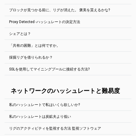
プールに1MS/sがあり、9MS/sの鉱夫が現れると、90%の報酬が得
保存をクリックします。
ブロックチェーンでは、報酬は3.125 BTC、Ethereum PoWネットワ
られる。その数日前にもプールにブロックがなかったとしても。
Orphan
は拒否されたブロックです。ほとんどの場合、他のプールが
ークでは2 ETHW、Ravencoinネットワークでは2500 RVNなどで
ブロックが見つかる前に、リグが消えた。 褒美を貰えるかな?
PPLNS報酬システムを使用します。プールは、プールの最後のN個の
同じブロック・ソリューションを見つけたときに、プールよりも少
ブロックがいつ見つかるかは誰も予測できなかった。ハッシュパワ
す。.
共有から送信した共有の数を確認し、その値に基づいて配分を行い
し（数ミリ秒）速い時間で同じブロック・ソリューションを見つけ
ーを借りて、ブロックを見つけるのに「時間通り」になることは不
Proxy Detected -ハッシュレートの決定方法
しかし、暗号通貨によっては、自分だけで調べても、妥当な時間内
ます。EthereumPoW 300000の最後の株式が考慮されます（
詳細を
たときに表示されます。
可能だ。
PPLNS報酬システムを使用します。プールでは、最後のN株で送信し
にブロック解が見つかる場合もある。地元の施設で採掘する各硬貨
参照
）。 シェア率が0%の場合は、0の報酬が得られます。 残念なが
た株式の割合が計算されます。 報奨金のブロックは、この割合に比
孤立ブロックには全く報酬がない。これらのブロックは、ブロック
プールで使用されるPPLNSシステムは、プールのホッピングを防ぐ
に対して、常に完全なノードを実行するのは困難です。 したがっ
ら…
シェアとは？
例して、マイナー間で共有されます。
リスト内で特別な「
Reject
」タグでマークされます。
ので、安心してください。
このプールは、採掘リグ（労働者）が送信した株の量に基づいて、
て、2Minersは、私たちが持っている金貨すべてにSOLOプールを提
あなたのハッシュレートを決定します。この値は、報告されたハッ
示します。 標準プールと同じ方法で動作します。指定したアドレス
プールのハッシュレートによっては、N株の合計が上がるまでに、し
「共有の困難」とは何ですか。
シュレート（マイニングソフトウェア）とは異なる場合がありま
にマイニング・ソフトウェアで接続すると、次の2Miners機能がす
ばらく（通常は数分）かかる。
共有は、ブロックに対して有効なハッシュである可能性がありま
す。
べて使用可能になります。 統計、ボットなど
支払額の設定が難しい場合は、2Miners イーサリアムプールの支払
す。株は、自分の仕事を証明するために、自分のリグがプールに送
したがって、ブロックが見つかるまでにリグを設定すると、（オン
鉱夫のシェア率は、統計ページと鉱夫の推定日次利益に表示されま
額を修正する方法の記事をお読みください。
How to Modify Payout
採掘リグを借りられるか？
る。チェック
この記事
.
一部の鉱山会社は、低難度の共有を除外し、ブロックを解決する共
SOLOマイニングとは、独自の（またはリースした）ハードウェアを
になっていたので）完全に報酬を得ることができます。 ブロックの
2Miners・プールを使用すると、各マイナーは、株式の発行に際し
す。 これは単なる概算値であることに注意してください。 プールブ
Threshold on 2Miners Ethereum Pool: Detailed Guide
(英語)
有だけを送信する特別なプロキシサーバを使用していることに気づ
使いながら、他の鉱山会社の助けを借りずに、暗号通貨マイニング
15分前に電源が切れると、何も得られません。
て静的な問題を抱えます。
この記事を確認する
.
ロックにはいくつかのトランザクションが含まれ、より多くのコス
きました。これは、ハッシュレートの低いマイナーとして多くのブ
の一種です。 一区画の解決策を見つければ – もし見つけなければ、
SSLを使用してマイニングプールに接続する方法?
2Minersは、Mining Rigサービス自体を提供しませんが、既知のすべ
トがかかる可能性があります。一方、ブロックは
Uncleまたは
ロックを見つけ出す。マイナーがプロキシ・サーバを正確に使用す
コインを手に入れる – 何も得られない。 ABBAの歌によると「勝者
てのRig Rentalsサービスをサポートします。
Orphan
。
る理由はわかりません。 インターネットのトラフィックを減らした
が全てを奪う」。
いと思っているのかもしれません。
Secure Sockets Layer (SSL)接続は、2Minersプールで使用できま
2Minersは、
Miningrigrentals.com
と
Nicehash.com
の正式なプール
詳細を表示
(英語で)
す。
ネットワークのハッシュレートと難易度
としてサポートされています。
プロキシサーバを使用しているマイナーが見つかった場合は、彼の
SSLポートを見つけるには、金貨の” 開始方法”ページの下に移動しま
統計ページに特別な「Proxy Detected」タグを追加します。
ほとんどのコインにはNicehash専用のポートがあります。
す。
Nicehashを使うなら、各硬貨のヘルプセクション「始め方」を見て
私のハッシュレートで私はいくら欲しいか?
例Ethereum (ETH):
ください。
https://eth.2miners.com/jp/help
私のハッシュレートは炭鉱夫より低い
見込みのある報酬を見積もる方法はいろいろある。
マイニングソフトウェアの設定が異なる場合があります。
PoolとSoloマイニングに最適な計算ツールは、
リグのアクティビティを監視する方法 監視ソフトウェア
PhoenixMiner (全てのエサッシュ硬貨)
自分のハッシュレートが徐々に増えていく。お待ちください。この
https://2cryptocalc.com/
プールは、採掘リグ（労働者）が送信した株の量に基づいて、あな