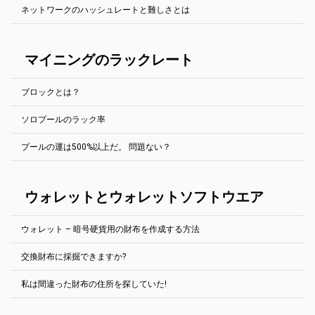
SSLプールのホスト名の前にssl://を追加します。たとえば、
他の収益性計算ツールも使用できます:
ネットワークのハッシュレートと難しさとは
たのハッシュレートを決定します。この値は、報告されたハッシュ
PhoenixMiner.exe -coin eth -pool ssl://eth.2miners.com:12020 -wal
プールページの右上にウォレットアドレスを入力すると、プールの
https://whattomine.com/
レートとは少し異なる場合があります（マイニングソフトウェア
YOUR_ADDRESS.RIG_ID
ウェブサイトでリグの動作を常に確認できます。
で）。
しかし、別の戦略がある。自分の選んだプールの「オンラインのマ
この記事をチェックしてくださいe
"採掘の難しさとネットワークハ
Ethminer (全てのエサッシュ硬貨)
イナー」ページに行き、自分と似たハッシュレートを持つマイナー
ッシュレートが説明された"
マイニングのラックレート
を見つけることができる。彼の統計を見て、1時間12時間1日1週間1
SSLプールのホスト名の前にstratum1+tls://を追加します。たとえ
カ月でいくら稼げるかを見てみましょう。この方法は、探している
ば、
期間オンラインになっていた作業者を選択した場合にのみ有効で
ethminer.exe --farm-recheck 2000 -U -P
ブロックとは？
す。
stratum1+tls://YOUR_ADDRESS.RIG_ID@eth.2miners.com:12020
Gminer (AE, GRIN, BTG, BTCZ, ZEL)
ソロプールのラック率
マイニングは自然において確率的です。統計的に見てより早いブロ
プールには公式モバイルアプリもあります：
--ssl 1 1パラメータを追加します。例：
ックを見つけたら、平均的には、もっと時間がかかれば運が良いと
App Storeでダウンロード
|
Google Playでダウンロード
miner.exe --algo aeternity --server ae.2miners.com --port 14040 --
プールの運は500%以上だ。 問題ない？
は思えない。完璧な世界のプールでは、100%の幸運の価値でブロッ
さいころを振っていて、6を取る必要があると仮定しよう 完璧な世
user YOUR_ADDRESS.RIG_ID --ssl 1
クを見つけることができます。100%未満とは、プールが運が良かっ
界では、何回も回せば6が16,67%出る、すなわち6回（サイコロに6
たことを意味します。100%以上は、プールが運が悪かったことを意
T-Rex (RVN, XZC)
つの顔があるから）に1回出るはずですね。
はい。
万事順調だ。
心配しないで。
味します。
SSLプールのホスト名の前にstratum1+tls://を追加します。たとえ
ウォレットとウォレットソフトウエア
実生活では運が良く、実験すれば6番が数回連続で現れる。
マイニングは自然において確率的です。統計的に見てより早いブロ
ば、
ックを見つけたら、平均的には、もっと時間がかかれば運が良いと
採鉱での解決策探索は、奇妙に聞こえるが、ダイスを振るのと同じ
t-rex.exe -a kawpow -o stratum+ssl://rvn.2miners.com:16060 -u
は思えない。完璧な世界では、100%の幸運の価値に対するブロック
だ。 お前は世界と競い合っているが、要点は変わらない
YOUR_ADDRESS.RIG_ID -p x
ウォレット – 暗号硬貨用の財布を作成する方法
を見つけることができます。100%未満とは、プールが運が良かった
例えば、1枚のビデオカードを持っていて、
6-GPU Mining Rig
を持っ
ことを意味します。100%以上は、プールが運が悪かったことを意味
kawpowminer (RVN)
ている友人は、
します。
交換財布に採掘できますか?
SSLプールのホスト名の前にstratum1+tls://を追加します。たとえ
どの硬貨にも、大きなブロックチェーンが完備した公式の財布が付
1つのサイコロを持っているのと同じで、6つのサイコロを持ってい
600%、800%、さらには1500%もの幸運を見てきました。それは起
ば、
いている。 コンピュータのディスク領域が大量に必要になる場合が
るのと同じです。 各サイコロを1回転させ、6回目を目指す。
私は間違った財布の住所を探していた!
こり得るし、私たちには何もできない。
kawpowminer -U -P stratum+tls://YOUR_ADDRESS.RIG_ID:16060
あります。
はい。あなたは交換財布に鉱山することができます。彼らの言うこ
友人は6歳になる可能性がずっと（6倍も）高いようだが、勝てない
とは関係ありません。 2Minersはエクスチェンジウォレットアドレ
この記事を読むことを強くお勧めします。
「鉱業運とは
？(英語で)
XMR-Stak (Monero)
暗号交換で生成されたウォレットアドレスを使用することもできま
とは言えない 1ブロック分の報酬が70ドルだと仮定しましょう友人
スで正常に動作します。
運の良さを詳細に説明。
す。 2人の鉱夫がそれで良く働く。