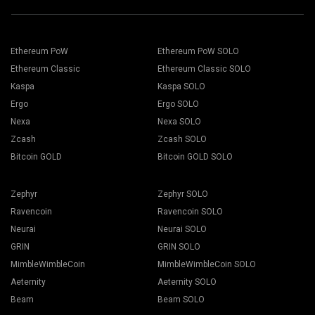
Addressフィールドにウォレットのアドレスを貼り付け、下
適切なマイニングソフトウェアを選択します。推奨されるマ
のNameフィールドに名前を入力します。 Createボタンを押
イニングソフトは、「
How to start
」のページに掲載されて
します。.
Ethereum PoW
Ethereum PoW SOLO
います。「保存」ボタンを押します。
2Minersマイニングプールを選択します。ポップアップが表
作業者タブを開きます。
Ethereum Classic
Ethereum Classic SOLO
示されたら、最も近いサーバーの場所を選択します。 ヨーロ
マイニングリグを選択し、マイニングボタンを押します。
ッパのデフォルトの場所はEUです.
Kaspa
Kaspa SOLO
Ergo
Ergo SOLO
Nexa
Nexa SOLO
Zcash
Zcash SOLO
Bitcoin GOLD
Bitcoin GOLD SOLO
ドロップダウンリストからウォレット、コイン、マイナーを
選択します。
Zephyr
Zephyr SOLO
Ravencoin
Ravencoin SOLO
Neurai
Neurai SOLO
GRIN
GRIN SOLO
「全て適用」ボタンを押すと、マイニングが始まります。
MimbleWimbleCoin
MimbleWimbleCoin SOLO
Aeternity
Aeternity SOLO
Beam
Beam SOLO