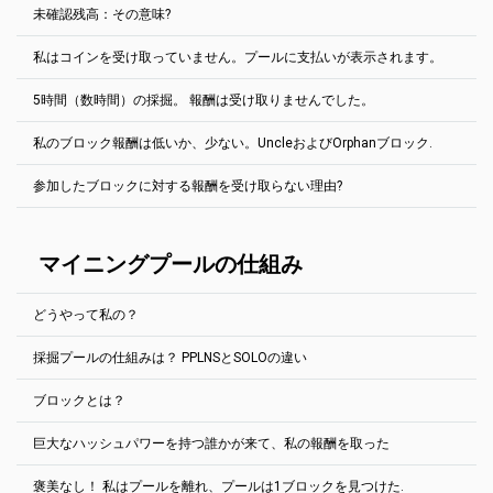
支払額は0.1ETCです。
支払われることがあります。ウォレットの残高を統合することはで
十分なハッシュパワーを持っていて、ソロの働き方を知っている場
未確認残高：その意味?
きません。
2Minersプールは、公正な報酬システム「最後のN株当たり支払い」
合にのみ、ソロを実行します。
- PPLNSを使用します。 このシステムは、「プールホッピング」を防
マイニング・プールの機能: PPLNS vs. SOLO
(英語で)
私はコインを受け取っていません。プールに支払いが表示されます。
ぐために使用されます。 プールは、プールの最後のN個の共有から
プールで見つかったすべてのブロックは、プールが報酬を受け取る
送信した共有の数を確認し、その値に基づいて配分を行います。 N
前に確認する必要があります。 つまり、このブロックの後にある程
値はプールごとに異なります:
5時間（数時間）の採掘。 報酬は受け取りませんでした。
度のブロックが渡されます。
通常は、しばらく待つだけです。
Ergo, EthereumPoW -過去300000株
プールの「ブロック」の欄を見て、特定の硬貨に必要なブロック数
プールで支払いが進んでいるが、財布が空になっている場合もあ
私のブロック報酬は低いか、少ない。UncleおよびOrphanブロック.
を調べて下さい。 たとえば、
ビットコインゴールド
100ブロックが
Ravencoin, Kaspa, Bitcoin Cash -過去200000株
ブロックが見つかるとすぐに褒美がもらえる。 もう少しお待ち下さ
る。 まず最初に、金貨の小節目を確認してください。 ブロックチェ
必要です。 1ブロックあたり平均10分= 20時間が必要なため、残高
い。 PPLNS報酬システムを使用します。 ブロックが見つかる間は、
ーンの支払いが見えるか？ 「はい」の場合 – >しばらく待ってくだ
Zephyr -過去100000株
が未確認から未払に転送されます。
参加したブロックに対する報酬を受け取らない理由?
マイニングを行う必要があります（ブロックが見つからない場合で
さい。 ウォレット・ソフトウェアが必要な量の取引確認を受け取る
Ethereum PoWネットワークは、他のEthash硬貨と同様に、叔父と
も）。
Grin -過去60000株
のに、数分（または数時間）かかります。 特に交換用の財布に私の
孤立したブロックを持っている。
ものを入れれば。
PPLNSは集合プールです。 炭鉱夫は一緒に働いてブロックを見つけ
Ethereum Classic, Beam, Neoxa, Nervos CKB, Neurai, Nexa, Clore,
2Minersでは、PPLNS報酬システムを使用します。炭鉱夫は一緒に働
Uncle
は、最も長いチェーン上にないブロックです。Ethereum
る。 見つかると、彼らはハッシュレートに基づいてブロック報酬を
Zcash -過去50000株
硬貨は皆、異なるブロックチェーン探査機を持っている。 ただし、
いてブロックを見つける。 見つかると、彼らはハッシュレートに基
マイニングプールの仕組み
PoWは、メインチェーン上の作業量を叔父の作業量で増やす（従っ
分割した。
通常、支払いのTx IDはクリックできます。
づいてブロック報酬を分割した。 このシステムは、「プールホッピ
て、作業量や少なくとも多くの作業量が古いブロックで無駄にな
Bitcoin Gold, Aeternity, MimbleWimbleCoin -過去20000株
ング」を防ぐために使用されます。 プールは、プールの最後のN個
る）ことで、中央集権化の動機を減らし、チェーンのセキュリティ
硬貨が難しい場合は、ブロックを見つけるのに時間がかかる場合が
の共有から送信した共有の数を確認し、その値に基づいて配分を行
Cortex -過去12000株
を高めるために、炭鉱夫を一覧に加える。
どうやって私の？
あります。 数時間か、時には数日も！ お待ちください。または、難
います。 たとえば、Ethereum PoWのN値は300,000株です。
詳細
ブロックの確認には、硬貨ごとに異なる時間が必要です。
しいコインを選択してください。
Uncleブロックは、通常のブロックよりも大幅に低い報酬を持ちま
を表示
採掘プールの仕組みは？ PPLNSとSOLOの違い
す。Uncleブロックは、ブロック一覧に特別な「Uncle」タグが付い
プールの運は500%以上だ。 問題ない？
ほとんどのコインの支払い基準を変更することができます。
次の場所に移動してください。 ヘルプ セクション採鉱リグがなくて
たとえば、GPUを1台だけ取得した場合など、ハッシュレートが低す
ています。
も採掘は可能です。
ぎる場合があります。 この場合、ブロックが見つかったときに共有
アカウント設定タブを開きます。
ブロックとは？
をプールに送信する場合でも、割合は0になります（最後の300,000
作業者のIPアドレス欄には、Webサイトで表示される作業者
マイニングプールは、接続されたすべての鉱山会社から解決策を得
例EthereumPoW (ETHW):
から0の共有を取得した場合）。このブロックに対する報酬は受け取
のIPアドレスを入力してください。IPアドレスの最後の桁
る。その多数の解決策の1つが適切な解決策と思われる場合、プール
https://ethw.2miners.com/ja/help
りません。 ただし、日々の報酬を平均で掘り続ける場合は、
計算値
は、Webサイトのプロンプトに対応していなければなりませ
巨大なハッシュパワーを持つ誰かが来て、私の報酬を取った
は作成されたブロックに対して報酬を受け取る。 この報酬は、炭鉱
取引データはブロック単位で記録される。ブロックチェーンの末端
に達する必要があります.
ん。
労働者の努力に比例して共有され、財布に送られる。
に追加される新しいブロックに鉱夫が新しいトランザクションを処
支払額フィールドに希望する支払額を入力します。
褒美なし！ 私はプールを離れ、プールは1ブロックを見つけた.
理しています。
その答えを知ったプールは褒美をもらう。例えば、ビットコイン・