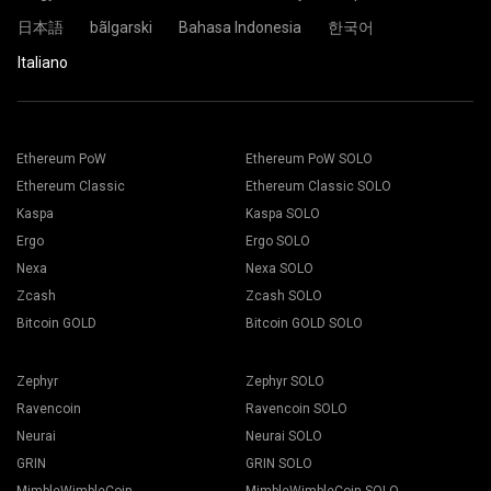
Sei pronto e la tua piattaforma di mining sta minando nella
日本語
bãlgarski
Bahasa Indonesia
한국어
pool di 2Miners.
Italiano
Incolla l'indirizzo del tuo portafoglio nel campo Indirizzo e
Scegli il software di mining appropriato. Puoi trovare il
digita il suo nome nel campo Nome in basso. Premi il
software di mining consigliato nella pagina “
Come
pulsante Crea.
iniziare
". Premi il pulsante Salva.
Scegliere il gruppo di mining 2Miners. Quando viene
Ethereum PoW
Ethereum PoW SOLO
Vai alla scheda “Workers”
visualizzato il popup, selezionare la posizione del server
Seleziona i tuoi rigs e premi il pulsante “Mining".
Ethereum Classic
Ethereum Classic SOLO
più vicina. Il luogo predefinito per l'Europa è l'UE.
Kaspa
Kaspa SOLO
Ergo
Ergo SOLO
Nexa
Nexa SOLO
Zcash
Zcash SOLO
Scegli il tuo portafoglio, moneta e miner dall'elenco a
Bitcoin GOLD
Bitcoin GOLD SOLO
discesa.
Zephyr
Zephyr SOLO
Ravencoin
Ravencoin SOLO
Neurai
Neurai SOLO
Premi il pulsante Applica a tutti per iniziare il mining.
GRIN
GRIN SOLO